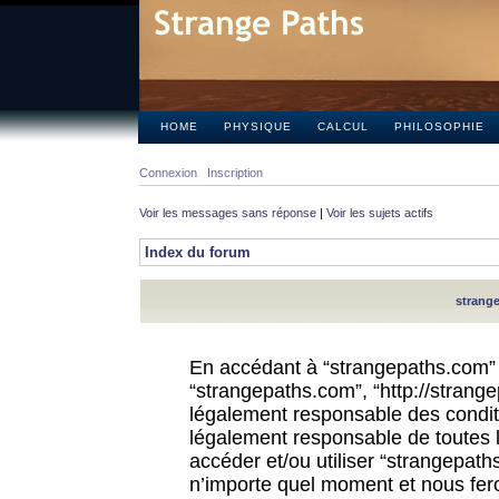
HOME
PHYSIQUE
CALCUL
PHILOSOPHIE
Connexion
Inscription
Voir les messages sans réponse
|
Voir les sujets actifs
Index du forum
strange
En accédant à “strangepaths.com” (d
“strangepaths.com”, “http://strang
légalement responsable des conditi
légalement responsable de toutes l
accéder et/ou utiliser “strangepat
n’importe quel moment et nous fer