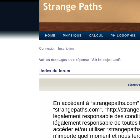
HOME
PHYSIQUE
CALCUL
PHILOSOPHIE
Connexion
Inscription
Voir les messages sans réponse
|
Voir les sujets actifs
Index du forum
strange
En accédant à “strangepaths.com” (d
“strangepaths.com”, “http://strang
légalement responsable des conditi
légalement responsable de toutes l
accéder et/ou utiliser “strangepat
n’importe quel moment et nous fer