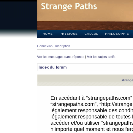
HOME
PHYSIQUE
CALCUL
PHILOSOPHIE
Connexion
Inscription
Voir les messages sans réponse
|
Voir les sujets actifs
Index du forum
strange
En accédant à “strangepaths.com” (d
“strangepaths.com”, “http://strang
légalement responsable des conditi
légalement responsable de toutes l
accéder et/ou utiliser “strangepat
n’importe quel moment et nous fer