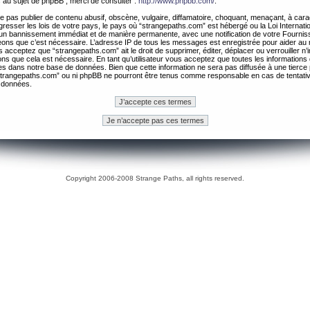
 au sujet de phpBB , merci de consulter :
http://www.phpbb.com/
.
 pas publier de contenu abusif, obscène, vulgaire, diffamatoire, choquant, menaçant, à cara
gresser les lois de votre pays, le pays où “strangepaths.com” est hébergé ou la Loi Internatio
un bannissement immédiat et de manière permanente, avec une notification de votre Fournis
geons que c’est nécessaire. L’adresse IP de tous les messages est enregistrée pour aider au
 acceptez que “strangepaths.com” ait le droit de supprimer, éditer, déplacer ou verrouiller n’
ns que cela est nécessaire. En tant qu’utilisateur vous acceptez que toutes les information
es dans notre base de données. Bien que cette information ne sera pas diffusée à une tierce 
trangepaths.com” ou ni phpBB ne pourront être tenus comme responsable en cas de tentativ
 données.
Copyright 2006-2008 Strange Paths, all rights reserved.