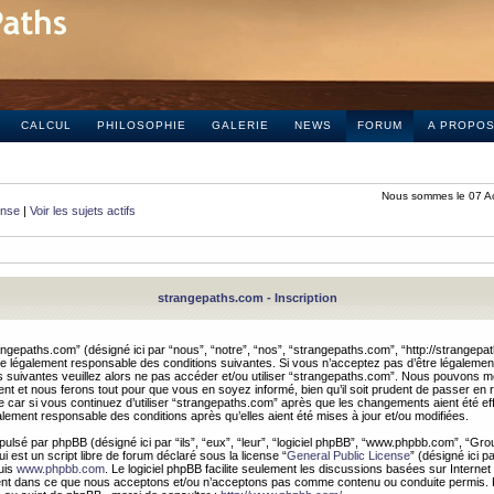
CALCUL
PHILOSOPHIE
GALERIE
NEWS
FORUM
A PROPO
Nous sommes le 07 A
onse
|
Voir les sujets actifs
strangepaths.com - Inscription
ngepaths.com” (désigné ici par “nous”, “notre”, “nos”, “strangepaths.com”, “http://strangepa
e légalement responsable des conditions suivantes. Si vous n’acceptez pas d’être légaleme
s suivantes veuillez alors ne pas accéder et/ou utiliser “strangepaths.com”. Nous pouvons mod
nt et nous ferons tout pour que vous en soyez informé, bien qu’il soit prudent de passer en 
car si vous continuez d’utiliser “strangepaths.com” après que les changements aient été e
alement responsable des conditions après qu’elles aient été mises à jour et/ou modifiées.
pulsé par phpBB (désigné ici par “ils”, “eux”, “leur”, “logiciel phpBB”, “www.phpbb.com”, “Gr
 est un script libre de forum déclaré sous la license “
General Public License
” (désigné ici p
uis
www.phpbb.com
. Le logiciel phpBB facilite seulement les discussions basées sur Internet
ement dans ce que nous acceptons et/ou n’acceptons pas comme contenu ou conduite permis. 