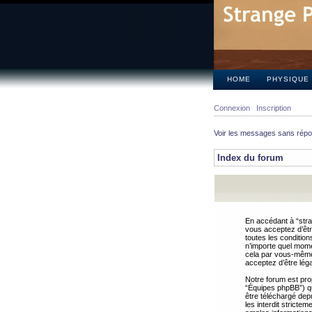
HOME
PHYSIQUE
Connexion
Inscription
Voir les messages sans rép
Index du forum
En accédant à “stra
vous acceptez d’êtr
toutes les condition
n’importe quel mome
cela par vous-même 
acceptez d’être lég
Notre forum est pro
“Équipes phpBB”) qui
être téléchargé dep
les interdit strict