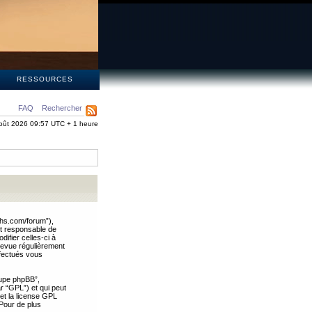
S
RESSOURCES
FAQ
Rechercher
oût 2026 09:57 UTC + 1 heure
ths.com/forum”),
nt responsable de
ifier celles-ci à
revue régulièrement
ffectués vous
oupe phpBB”,
ar “GPL”) et qui peut
 et la license GPL
Pour de plus