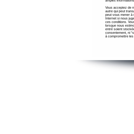
amples informations
Vous acceptez de ne
autre qui peut trans
peut vous mener à 
Internet si nous ju
ces conditions. Vous
lorsque nous estimo
entré soient stocké
consentement, ni “s
à compromettre les