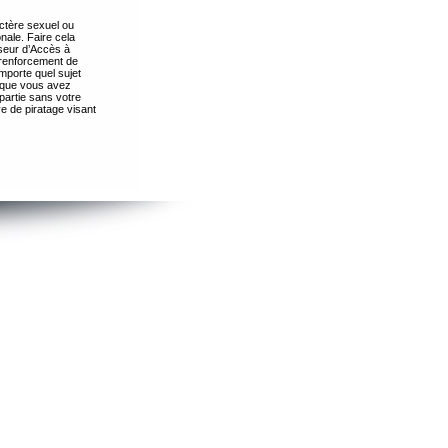
ctère sexuel ou
nale. Faire cela
seur d’Accès à
 renforcement de
importe quel sujet
s que vous avez
partie sans votre
e de piratage visant