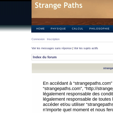
HOME
PHYSIQUE
CALCUL
PHILOSOPHIE
Connexion
Inscription
Voir les messages sans réponse
|
Voir les sujets actifs
Index du forum
strange
En accédant à “strangepaths.com” (d
“strangepaths.com”, “http://strang
légalement responsable des conditi
légalement responsable de toutes l
accéder et/ou utiliser “strangepat
n’importe quel moment et nous fer