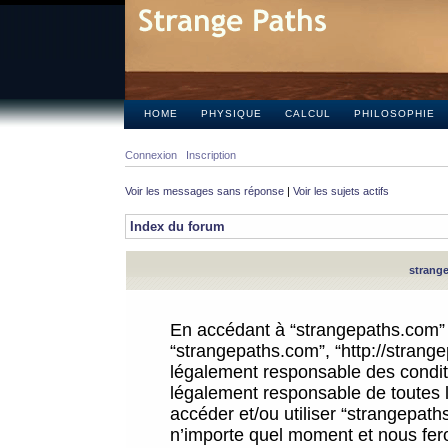
HOME
PHYSIQUE
CALCUL
PHILOSOPHIE
Connexion
Inscription
Voir les messages sans réponse
|
Voir les sujets actifs
Index du forum
strange
En accédant à “strangepaths.com” (d
“strangepaths.com”, “http://strang
légalement responsable des conditi
légalement responsable de toutes l
accéder et/ou utiliser “strangepat
n’importe quel moment et nous fer