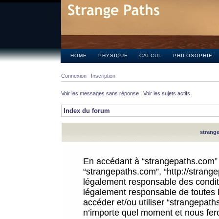
HOME
PHYSIQUE
CALCUL
PHILOSOPHIE
Connexion
Inscription
Voir les messages sans réponse
|
Voir les sujets actifs
Index du forum
strange
En accédant à “strangepaths.com” (d
“strangepaths.com”, “http://strang
légalement responsable des conditi
légalement responsable de toutes l
accéder et/ou utiliser “strangepat
n’importe quel moment et nous fer