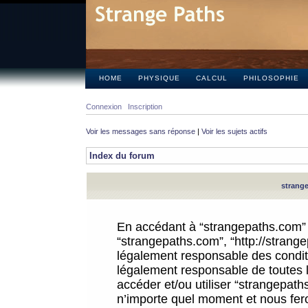
HOME
PHYSIQUE
CALCUL
PHILOSOPHIE
Connexion
Inscription
Voir les messages sans réponse
|
Voir les sujets actifs
Index du forum
strange
En accédant à “strangepaths.com” (d
“strangepaths.com”, “http://strang
légalement responsable des conditi
légalement responsable de toutes l
accéder et/ou utiliser “strangepat
n’importe quel moment et nous fer