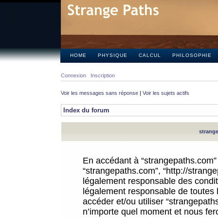
HOME
PHYSIQUE
CALCUL
PHILOSOPHIE
Connexion
Inscription
Voir les messages sans réponse
|
Voir les sujets actifs
Index du forum
strange
En accédant à “strangepaths.com” (d
“strangepaths.com”, “http://strang
légalement responsable des conditi
légalement responsable de toutes l
accéder et/ou utiliser “strangepat
n’importe quel moment et nous fer