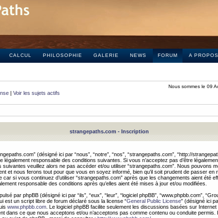
CALCUL
PHILOSOPHIE
GALERIE
NEWS
FORUM
A PROPO
Nous sommes le 09 A
onse
|
Voir les sujets actifs
strangepaths.com - Inscription
ngepaths.com” (désigné ici par “nous”, “notre”, “nos”, “strangepaths.com”, “http://strangepa
e légalement responsable des conditions suivantes. Si vous n’acceptez pas d’être légaleme
s suivantes veuillez alors ne pas accéder et/ou utiliser “strangepaths.com”. Nous pouvons mod
nt et nous ferons tout pour que vous en soyez informé, bien qu’il soit prudent de passer en 
car si vous continuez d’utiliser “strangepaths.com” après que les changements aient été e
alement responsable des conditions après qu’elles aient été mises à jour et/ou modifiées.
pulsé par phpBB (désigné ici par “ils”, “eux”, “leur”, “logiciel phpBB”, “www.phpbb.com”, “Gr
 est un script libre de forum déclaré sous la license “
General Public License
” (désigné ici p
uis
www.phpbb.com
. Le logiciel phpBB facilite seulement les discussions basées sur Internet
ement dans ce que nous acceptons et/ou n’acceptons pas comme contenu ou conduite permis. 