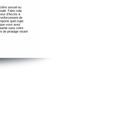
ctère sexuel ou
nale. Faire cela
seur d’Accès à
 renforcement de
importe quel sujet
s que vous avez
partie sans votre
e de piratage visant