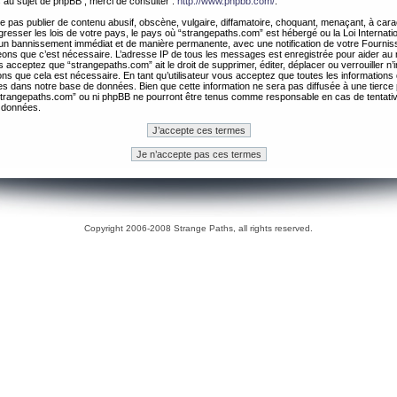
 au sujet de phpBB , merci de consulter :
http://www.phpbb.com/
.
 pas publier de contenu abusif, obscène, vulgaire, diffamatoire, choquant, menaçant, à cara
gresser les lois de votre pays, le pays où “strangepaths.com” est hébergé ou la Loi Internatio
un bannissement immédiat et de manière permanente, avec une notification de votre Fournis
geons que c’est nécessaire. L’adresse IP de tous les messages est enregistrée pour aider au
 acceptez que “strangepaths.com” ait le droit de supprimer, éditer, déplacer ou verrouiller n’
ns que cela est nécessaire. En tant qu’utilisateur vous acceptez que toutes les information
es dans notre base de données. Bien que cette information ne sera pas diffusée à une tierce 
trangepaths.com” ou ni phpBB ne pourront être tenus comme responsable en cas de tentativ
 données.
Copyright 2006-2008 Strange Paths, all rights reserved.