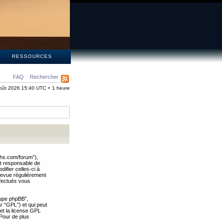
S
RESSOURCES
FAQ
Rechercher
oût 2026 15:40 UTC + 1 heure
ths.com/forum”),
nt responsable de
ifier celles-ci à
revue régulièrement
ffectués vous
oupe phpBB”,
ar “GPL”) et qui peut
 et la license GPL
Pour de plus