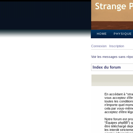
HOME
PHYSIQUE
Connexion
Inscription
Voir les messages sans rép
Index du forum
En accédant à “stra
vous acceptez d’êtr
toutes les condition
n’importe quel mome
cela par vous-même 
acceptez d’être lég
Notre forum est pro
“Équipes phpBB”) qui
être téléchargé dep
les interdit strict