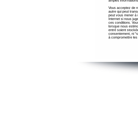
amples informations
Vous acceptez de ne
autre qui peut trans
peut vous mener à 
Internet si nous ju
ces conditions. Vous
lorsque nous estimo
entré soient stocké
consentement, ni “s
à compromettre les