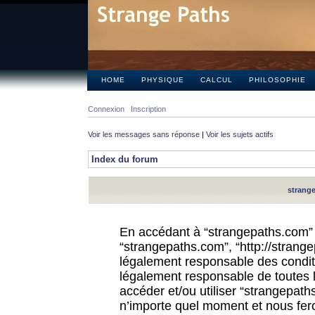
HOME
PHYSIQUE
CALCUL
PHILOSOPHIE
Connexion
Inscription
Voir les messages sans réponse
|
Voir les sujets actifs
Index du forum
strange
En accédant à “strangepaths.com” (d
“strangepaths.com”, “http://strang
légalement responsable des conditi
légalement responsable de toutes l
accéder et/ou utiliser “strangepat
n’importe quel moment et nous fer