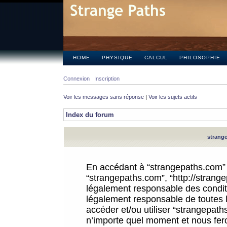
HOME
PHYSIQUE
CALCUL
PHILOSOPHIE
Connexion
Inscription
Voir les messages sans réponse
|
Voir les sujets actifs
Index du forum
strange
En accédant à “strangepaths.com” (d
“strangepaths.com”, “http://strang
légalement responsable des conditi
légalement responsable de toutes l
accéder et/ou utiliser “strangepat
n’importe quel moment et nous fer