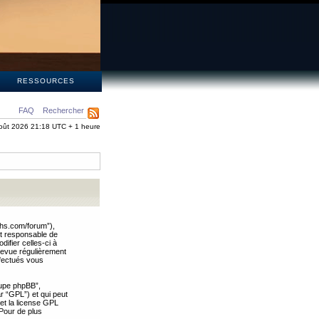
S
RESSOURCES
FAQ
Rechercher
oût 2026 21:18 UTC + 1 heure
ths.com/forum”),
nt responsable de
ifier celles-ci à
revue régulièrement
ffectués vous
oupe phpBB”,
ar “GPL”) et qui peut
 et la license GPL
Pour de plus