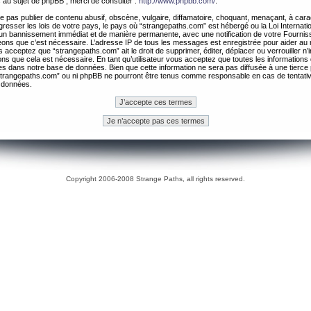
 au sujet de phpBB , merci de consulter :
http://www.phpbb.com/
.
 pas publier de contenu abusif, obscène, vulgaire, diffamatoire, choquant, menaçant, à cara
gresser les lois de votre pays, le pays où “strangepaths.com” est hébergé ou la Loi Internatio
un bannissement immédiat et de manière permanente, avec une notification de votre Fournis
geons que c’est nécessaire. L’adresse IP de tous les messages est enregistrée pour aider au
 acceptez que “strangepaths.com” ait le droit de supprimer, éditer, déplacer ou verrouiller n’
ns que cela est nécessaire. En tant qu’utilisateur vous acceptez que toutes les information
es dans notre base de données. Bien que cette information ne sera pas diffusée à une tierce 
trangepaths.com” ou ni phpBB ne pourront être tenus comme responsable en cas de tentativ
 données.
Copyright 2006-2008 Strange Paths, all rights reserved.