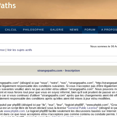
CALCUL
PHILOSOPHIE
GALERIE
NEWS
FORUM
A PROPO
Nous sommes le 06 A
onse
|
Voir les sujets actifs
strangepaths.com - Inscription
ngepaths.com” (désigné ici par “nous”, “notre”, “nos”, “strangepaths.com”, “http://strangepa
e légalement responsable des conditions suivantes. Si vous n’acceptez pas d’être légaleme
s suivantes veuillez alors ne pas accéder et/ou utiliser “strangepaths.com”. Nous pouvons mod
nt et nous ferons tout pour que vous en soyez informé, bien qu’il soit prudent de passer en 
car si vous continuez d’utiliser “strangepaths.com” après que les changements aient été e
alement responsable des conditions après qu’elles aient été mises à jour et/ou modifiées.
pulsé par phpBB (désigné ici par “ils”, “eux”, “leur”, “logiciel phpBB”, “www.phpbb.com”, “Gr
 est un script libre de forum déclaré sous la license “
General Public License
” (désigné ici p
uis
www.phpbb.com
. Le logiciel phpBB facilite seulement les discussions basées sur Internet
ement dans ce que nous acceptons et/ou n’acceptons pas comme contenu ou conduite permis. 