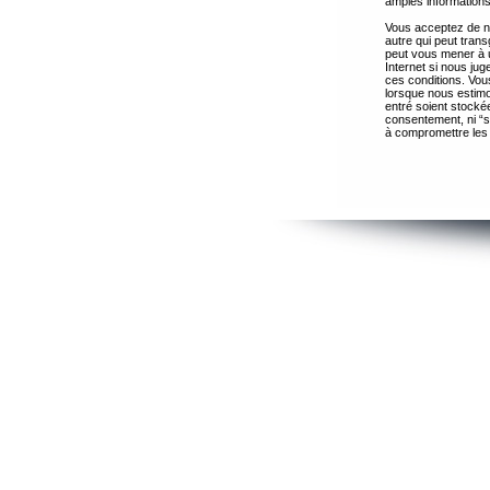
amples informations
Vous acceptez de ne
autre qui peut trans
peut vous mener à 
Internet si nous ju
ces conditions. Vous
lorsque nous estimo
entré soient stocké
consentement, ni “s
à compromettre les