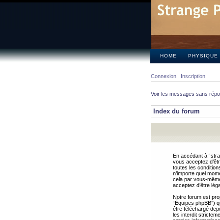
HOME
PHYSIQUE
Connexion
Inscription
Voir les messages sans rép
Index du forum
En accédant à “stra
vous acceptez d’êtr
toutes les condition
n’importe quel mome
cela par vous-même 
acceptez d’être lég
Notre forum est pro
“Équipes phpBB”) qui
être téléchargé dep
les interdit strict