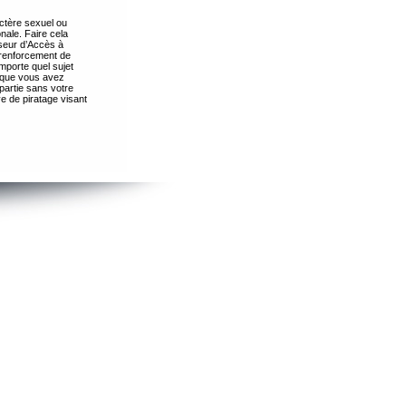
ctère sexuel ou
nale. Faire cela
seur d’Accès à
 renforcement de
importe quel sujet
s que vous avez
partie sans votre
e de piratage visant