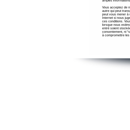
amples informations
Vous acceptez de ne
autre qui peut trans
peut vous mener à 
Internet si nous ju
ces conditions. Vous
lorsque nous estimo
entré soient stocké
consentement, ni “s
à compromettre les