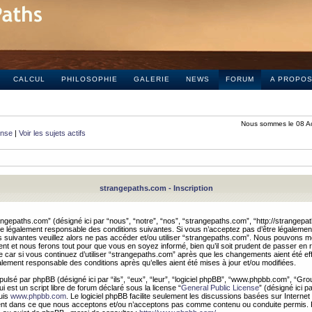
CALCUL
PHILOSOPHIE
GALERIE
NEWS
FORUM
A PROPO
Nous sommes le 08 A
onse
|
Voir les sujets actifs
strangepaths.com - Inscription
ngepaths.com” (désigné ici par “nous”, “notre”, “nos”, “strangepaths.com”, “http://strangepa
e légalement responsable des conditions suivantes. Si vous n’acceptez pas d’être légaleme
s suivantes veuillez alors ne pas accéder et/ou utiliser “strangepaths.com”. Nous pouvons mod
nt et nous ferons tout pour que vous en soyez informé, bien qu’il soit prudent de passer en 
car si vous continuez d’utiliser “strangepaths.com” après que les changements aient été e
alement responsable des conditions après qu’elles aient été mises à jour et/ou modifiées.
pulsé par phpBB (désigné ici par “ils”, “eux”, “leur”, “logiciel phpBB”, “www.phpbb.com”, “Gr
 est un script libre de forum déclaré sous la license “
General Public License
” (désigné ici p
uis
www.phpbb.com
. Le logiciel phpBB facilite seulement les discussions basées sur Internet
ement dans ce que nous acceptons et/ou n’acceptons pas comme contenu ou conduite permis. 