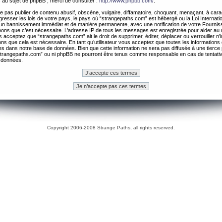
 au sujet de phpBB , merci de consulter :
http://www.phpbb.com/
.
 pas publier de contenu abusif, obscène, vulgaire, diffamatoire, choquant, menaçant, à cara
gresser les lois de votre pays, le pays où “strangepaths.com” est hébergé ou la Loi Internatio
un bannissement immédiat et de manière permanente, avec une notification de votre Fournis
geons que c’est nécessaire. L’adresse IP de tous les messages est enregistrée pour aider au
 acceptez que “strangepaths.com” ait le droit de supprimer, éditer, déplacer ou verrouiller n’
ns que cela est nécessaire. En tant qu’utilisateur vous acceptez que toutes les information
es dans notre base de données. Bien que cette information ne sera pas diffusée à une tierce 
trangepaths.com” ou ni phpBB ne pourront être tenus comme responsable en cas de tentativ
 données.
Copyright 2006-2008 Strange Paths, all rights reserved.