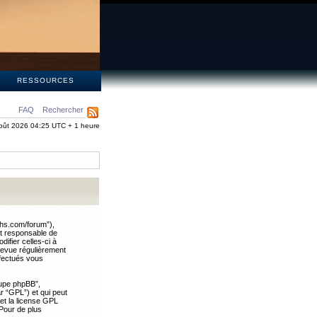
S
RESSOURCES
FAQ
Rechercher
oût 2026 04:25 UTC + 1 heure
ths.com/forum”),
nt responsable de
ifier celles-ci à
revue régulièrement
ffectués vous
oupe phpBB”,
ar “GPL”) et qui peut
 et la license GPL
Pour de plus