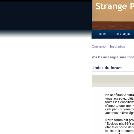
HOME
PHYSIQUE
Connexion
Inscription
Voir les messages sans rép
Index du forum
En accédant à “stra
vous acceptez d’êtr
toutes les condition
n’importe quel mome
cela par vous-même 
acceptez d’être lég
Notre forum est pro
“Équipes phpBB”) qui
être téléchargé dep
les interdit strict