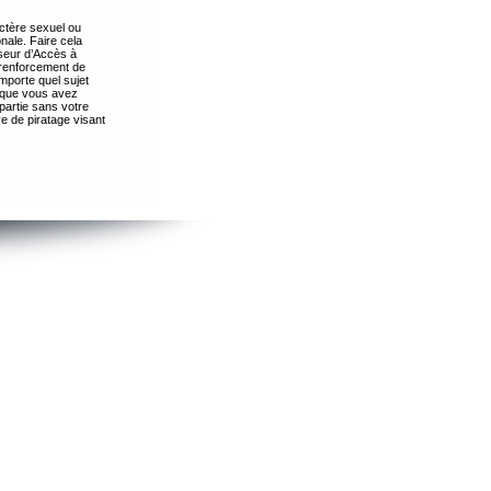
ctère sexuel ou
nale. Faire cela
seur d’Accès à
 renforcement de
importe quel sujet
s que vous avez
partie sans votre
e de piratage visant