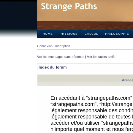
HOME
PHYSIQUE
CALCUL
PHILOSOPHIE
Connexion
Inscription
Voir les messages sans réponse
|
Voir les sujets actifs
Index du forum
strange
En accédant à “strangepaths.com” (d
“strangepaths.com”, “http://strang
légalement responsable des conditi
légalement responsable de toutes l
accéder et/ou utiliser “strangepat
n’importe quel moment et nous fer