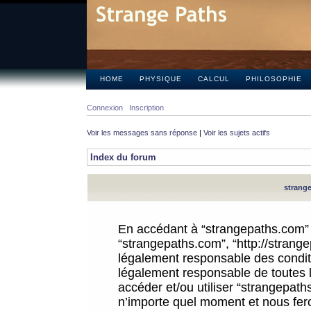
HOME
PHYSIQUE
CALCUL
PHILOSOPHIE
Connexion
Inscription
Voir les messages sans réponse
|
Voir les sujets actifs
Index du forum
strange
En accédant à “strangepaths.com” (d
“strangepaths.com”, “http://strang
légalement responsable des conditi
légalement responsable de toutes l
accéder et/ou utiliser “strangepat
n’importe quel moment et nous fer