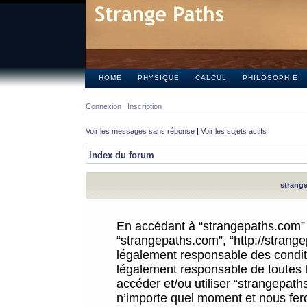
HOME
PHYSIQUE
CALCUL
PHILOSOPHIE
Connexion
Inscription
Voir les messages sans réponse
|
Voir les sujets actifs
Index du forum
strange
En accédant à “strangepaths.com” (d
“strangepaths.com”, “http://strang
légalement responsable des conditi
légalement responsable de toutes l
accéder et/ou utiliser “strangepat
n’importe quel moment et nous fer