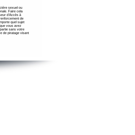
ctère sexuel ou
nale. Faire cela
seur d’Accès à
 renforcement de
importe quel sujet
s que vous avez
partie sans votre
e de piratage visant