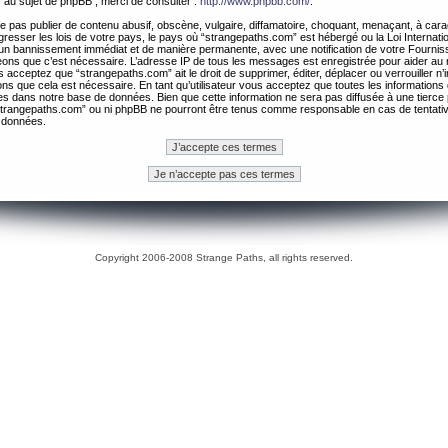
 au sujet de phpBB , merci de consulter :
http://www.phpbb.com/
.
 pas publier de contenu abusif, obscène, vulgaire, diffamatoire, choquant, menaçant, à cara
gresser les lois de votre pays, le pays où “strangepaths.com” est hébergé ou la Loi Internatio
un bannissement immédiat et de manière permanente, avec une notification de votre Fournis
geons que c’est nécessaire. L’adresse IP de tous les messages est enregistrée pour aider au
 acceptez que “strangepaths.com” ait le droit de supprimer, éditer, déplacer ou verrouiller n’
ns que cela est nécessaire. En tant qu’utilisateur vous acceptez que toutes les information
es dans notre base de données. Bien que cette information ne sera pas diffusée à une tierce 
trangepaths.com” ou ni phpBB ne pourront être tenus comme responsable en cas de tentativ
 données.
Copyright 2006-2008 Strange Paths, all rights reserved.