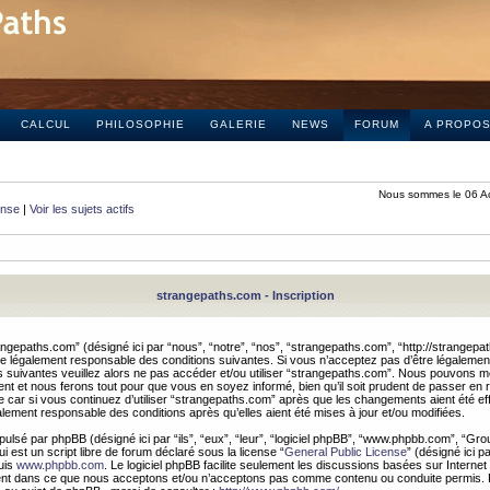
CALCUL
PHILOSOPHIE
GALERIE
NEWS
FORUM
A PROPO
Nous sommes le 06 A
onse
|
Voir les sujets actifs
strangepaths.com - Inscription
ngepaths.com” (désigné ici par “nous”, “notre”, “nos”, “strangepaths.com”, “http://strangepa
e légalement responsable des conditions suivantes. Si vous n’acceptez pas d’être légaleme
s suivantes veuillez alors ne pas accéder et/ou utiliser “strangepaths.com”. Nous pouvons mod
nt et nous ferons tout pour que vous en soyez informé, bien qu’il soit prudent de passer en 
car si vous continuez d’utiliser “strangepaths.com” après que les changements aient été e
alement responsable des conditions après qu’elles aient été mises à jour et/ou modifiées.
pulsé par phpBB (désigné ici par “ils”, “eux”, “leur”, “logiciel phpBB”, “www.phpbb.com”, “Gr
 est un script libre de forum déclaré sous la license “
General Public License
” (désigné ici p
uis
www.phpbb.com
. Le logiciel phpBB facilite seulement les discussions basées sur Internet
ement dans ce que nous acceptons et/ou n’acceptons pas comme contenu ou conduite permis. 