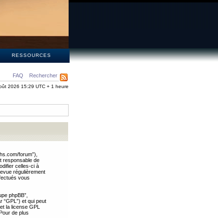
S
RESSOURCES
FAQ
Rechercher
oût 2026 15:29 UTC + 1 heure
ths.com/forum”),
nt responsable de
ifier celles-ci à
revue régulièrement
ffectués vous
oupe phpBB”,
ar “GPL”) et qui peut
 et la license GPL
Pour de plus