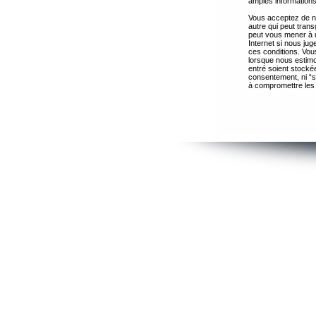
amples informations
Vous acceptez de ne
autre qui peut trans
peut vous mener à 
Internet si nous ju
ces conditions. Vous
lorsque nous estimo
entré soient stocké
consentement, ni “s
à compromettre les