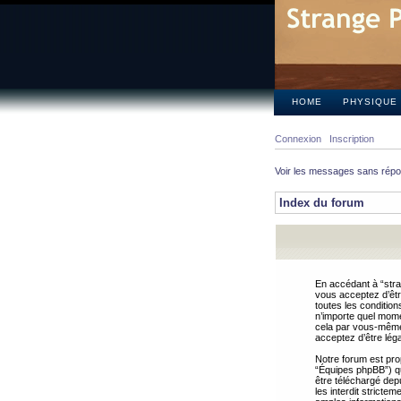
HOME
PHYSIQUE
Connexion
Inscription
Voir les messages sans rép
Index du forum
En accédant à “stra
vous acceptez d’êtr
toutes les condition
n’importe quel mome
cela par vous-même 
acceptez d’être lég
Notre forum est pro
“Équipes phpBB”) qui
être téléchargé dep
les interdit strict