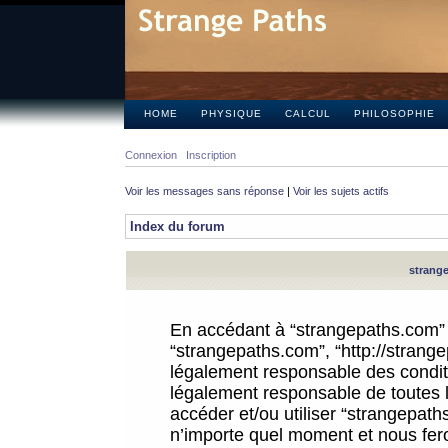
HOME
PHYSIQUE
CALCUL
PHILOSOPHIE
Connexion
Inscription
Voir les messages sans réponse
|
Voir les sujets actifs
Index du forum
strange
En accédant à “strangepaths.com” (d
“strangepaths.com”, “http://strang
légalement responsable des conditi
légalement responsable de toutes l
accéder et/ou utiliser “strangepat
n’importe quel moment et nous fer