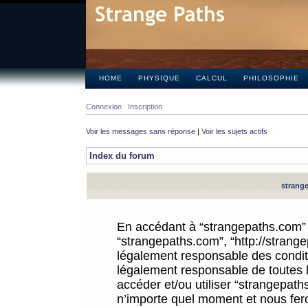
HOME
PHYSIQUE
CALCUL
PHILOSOPHIE
Connexion
Inscription
Voir les messages sans réponse
|
Voir les sujets actifs
Index du forum
strange
En accédant à “strangepaths.com” (d
“strangepaths.com”, “http://strang
légalement responsable des conditi
légalement responsable de toutes l
accéder et/ou utiliser “strangepat
n’importe quel moment et nous fer