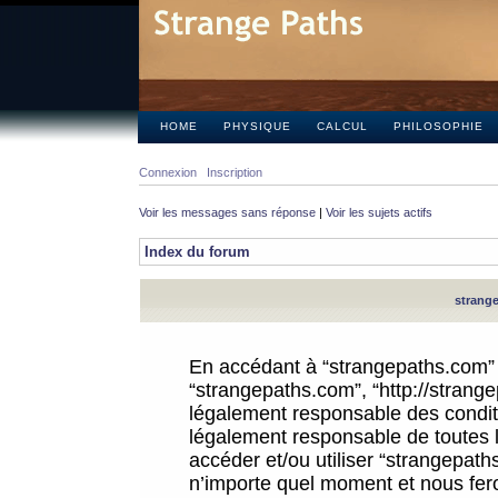
HOME
PHYSIQUE
CALCUL
PHILOSOPHIE
Connexion
Inscription
Voir les messages sans réponse
|
Voir les sujets actifs
Index du forum
strange
En accédant à “strangepaths.com” (d
“strangepaths.com”, “http://strang
légalement responsable des conditi
légalement responsable de toutes l
accéder et/ou utiliser “strangepat
n’importe quel moment et nous fer