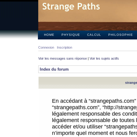
HOME
PHYSIQUE
CALCUL
PHILOSOPHIE
Connexion
Inscription
Voir les messages sans réponse
|
Voir les sujets actifs
Index du forum
strange
En accédant à “strangepaths.com” (d
“strangepaths.com”, “http://strang
légalement responsable des conditi
légalement responsable de toutes l
accéder et/ou utiliser “strangepat
n’importe quel moment et nous fer