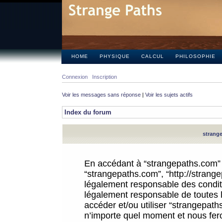
HOME
PHYSIQUE
CALCUL
PHILOSOPHIE
Connexion
Inscription
Voir les messages sans réponse
|
Voir les sujets actifs
Index du forum
strange
En accédant à “strangepaths.com” (d
“strangepaths.com”, “http://strang
légalement responsable des conditi
légalement responsable de toutes l
accéder et/ou utiliser “strangepat
n’importe quel moment et nous fer