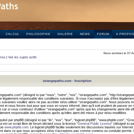
CALCUL
PHILOSOPHIE
GALERIE
NEWS
FORUM
A PROPO
Nous sommes le 07 A
onse
|
Voir les sujets actifs
strangepaths.com - Inscription
ngepaths.com” (désigné ici par “nous”, “notre”, “nos”, “strangepaths.com”, “http://strangepa
e légalement responsable des conditions suivantes. Si vous n’acceptez pas d’être légaleme
s suivantes veuillez alors ne pas accéder et/ou utiliser “strangepaths.com”. Nous pouvons mod
nt et nous ferons tout pour que vous en soyez informé, bien qu’il soit prudent de passer en 
car si vous continuez d’utiliser “strangepaths.com” après que les changements aient été e
alement responsable des conditions après qu’elles aient été mises à jour et/ou modifiées.
pulsé par phpBB (désigné ici par “ils”, “eux”, “leur”, “logiciel phpBB”, “www.phpbb.com”, “Gr
 est un script libre de forum déclaré sous la license “
General Public License
” (désigné ici p
uis
www.phpbb.com
. Le logiciel phpBB facilite seulement les discussions basées sur Internet
ement dans ce que nous acceptons et/ou n’acceptons pas comme contenu ou conduite permis. 