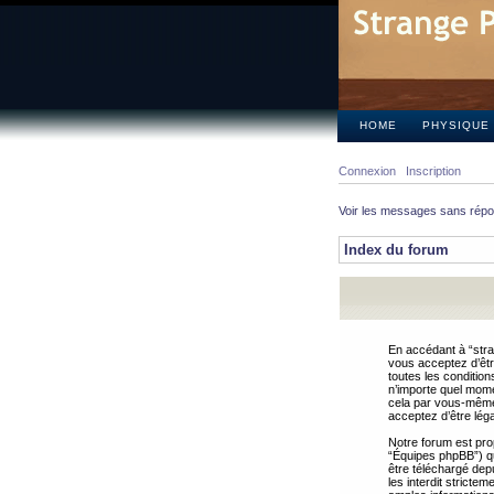
HOME
PHYSIQUE
Connexion
Inscription
Voir les messages sans rép
Index du forum
En accédant à “stra
vous acceptez d’êtr
toutes les condition
n’importe quel mome
cela par vous-même 
acceptez d’être lég
Notre forum est pro
“Équipes phpBB”) qui
être téléchargé dep
les interdit strict