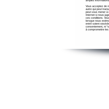
amples informations
Vous acceptez de ne
autre qui peut trans
peut vous mener à 
Internet si nous ju
ces conditions. Vous
lorsque nous estimo
entré soient stocké
consentement, ni “s
à compromettre les