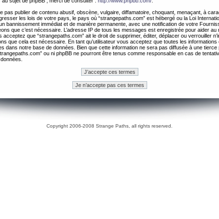
 au sujet de phpBB , merci de consulter :
http://www.phpbb.com/
.
 pas publier de contenu abusif, obscène, vulgaire, diffamatoire, choquant, menaçant, à cara
gresser les lois de votre pays, le pays où “strangepaths.com” est hébergé ou la Loi Internatio
un bannissement immédiat et de manière permanente, avec une notification de votre Fournis
geons que c’est nécessaire. L’adresse IP de tous les messages est enregistrée pour aider au
 acceptez que “strangepaths.com” ait le droit de supprimer, éditer, déplacer ou verrouiller n’
ns que cela est nécessaire. En tant qu’utilisateur vous acceptez que toutes les information
es dans notre base de données. Bien que cette information ne sera pas diffusée à une tierce 
trangepaths.com” ou ni phpBB ne pourront être tenus comme responsable en cas de tentativ
 données.
Copyright 2006-2008 Strange Paths, all rights reserved.