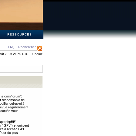
S
RESSOURCES
FAQ
Rechercher
oût 2026 21:50 UTC + 1 heure
ths.com/forum”),
nt responsable de
ifier celles-ci à
revue régulièrement
ffectués vous
oupe phpBB”,
ar “GPL”) et qui peut
 et la license GPL
Pour de plus