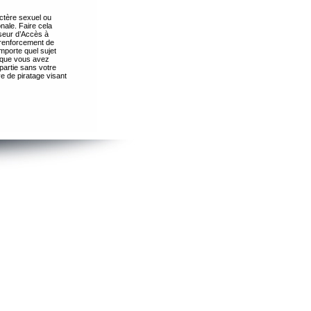
ctère sexuel ou
nale. Faire cela
seur d’Accès à
 renforcement de
importe quel sujet
s que vous avez
partie sans votre
e de piratage visant