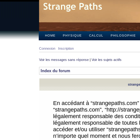
HOME
PHYSIQUE
CALCUL
PHILOSOPHIE
Connexion
Inscription
Voir les messages sans réponse
|
Voir les sujets actifs
Index du forum
strange
En accédant à “strangepaths.com” (d
“strangepaths.com”, “http://strang
légalement responsable des conditi
légalement responsable de toutes l
accéder et/ou utiliser “strangepat
n’importe quel moment et nous fer