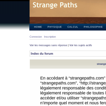
HOME
PHYSIQUE
CALCUL
PHILOSOPHIE
Connexion
Inscription
Voir les messages sans réponse
|
Voir les sujets actifs
Index du forum
strange
En accédant à “strangepaths.com” (d
“strangepaths.com”, “http://strang
légalement responsable des conditi
légalement responsable de toutes l
accéder et/ou utiliser “strangepat
n’importe quel moment et nous fer