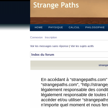
HOME
PHYSIQUE
CALCUL
PHILOSOPHIE
Connexion
Inscription
Voir les messages sans réponse
|
Voir les sujets actifs
Index du forum
strange
En accédant à “strangepaths.com” (d
“strangepaths.com”, “http://strang
légalement responsable des conditi
légalement responsable de toutes l
accéder et/ou utiliser “strangepat
n’importe quel moment et nous fer