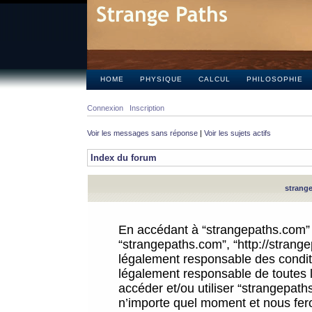
HOME
PHYSIQUE
CALCUL
PHILOSOPHIE
Connexion
Inscription
Voir les messages sans réponse
|
Voir les sujets actifs
Index du forum
strange
En accédant à “strangepaths.com” (d
“strangepaths.com”, “http://strang
légalement responsable des conditi
légalement responsable de toutes l
accéder et/ou utiliser “strangepat
n’importe quel moment et nous fer