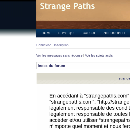
HOME
PHYSIQUE
CALCUL
PHILOSOPHIE
Connexion
Inscription
Voir les messages sans réponse
|
Voir les sujets actifs
Index du forum
strange
En accédant à “strangepaths.com” (d
“strangepaths.com”, “http://strang
légalement responsable des conditi
légalement responsable de toutes l
accéder et/ou utiliser “strangepat
n’importe quel moment et nous fer