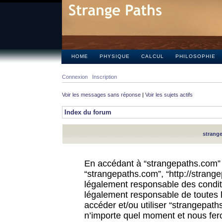
HOME
PHYSIQUE
CALCUL
PHILOSOPHIE
Connexion
Inscription
Voir les messages sans réponse
|
Voir les sujets actifs
Index du forum
strange
En accédant à “strangepaths.com” (d
“strangepaths.com”, “http://strang
légalement responsable des conditi
légalement responsable de toutes l
accéder et/ou utiliser “strangepat
n’importe quel moment et nous fer