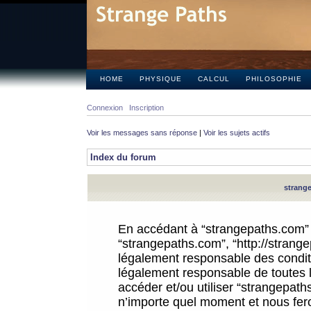
HOME
PHYSIQUE
CALCUL
PHILOSOPHIE
Connexion
Inscription
Voir les messages sans réponse
|
Voir les sujets actifs
Index du forum
strange
En accédant à “strangepaths.com” (d
“strangepaths.com”, “http://strang
légalement responsable des conditi
légalement responsable de toutes l
accéder et/ou utiliser “strangepat
n’importe quel moment et nous fer