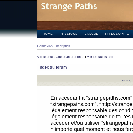
HOME
PHYSIQUE
CALCUL
PHILOSOPHIE
Connexion
Inscription
Voir les messages sans réponse
|
Voir les sujets actifs
Index du forum
strange
En accédant à “strangepaths.com” (d
“strangepaths.com”, “http://strang
légalement responsable des conditi
légalement responsable de toutes l
accéder et/ou utiliser “strangepat
n’importe quel moment et nous fer