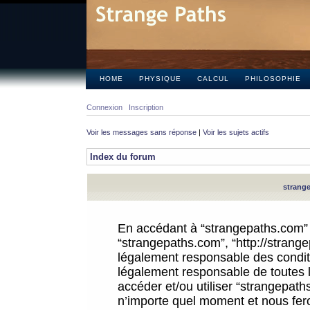
HOME
PHYSIQUE
CALCUL
PHILOSOPHIE
Connexion
Inscription
Voir les messages sans réponse
|
Voir les sujets actifs
Index du forum
strange
En accédant à “strangepaths.com” (d
“strangepaths.com”, “http://strang
légalement responsable des conditi
légalement responsable de toutes l
accéder et/ou utiliser “strangepat
n’importe quel moment et nous fer