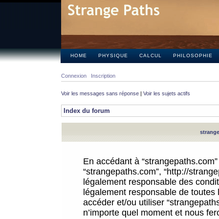
HOME
PHYSIQUE
CALCUL
PHILOSOPHIE
Connexion
Inscription
Voir les messages sans réponse
|
Voir les sujets actifs
Index du forum
strange
En accédant à “strangepaths.com” (d
“strangepaths.com”, “http://strang
légalement responsable des conditi
légalement responsable de toutes l
accéder et/ou utiliser “strangepat
n’importe quel moment et nous fer