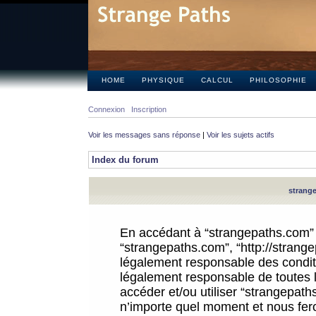
HOME
PHYSIQUE
CALCUL
PHILOSOPHIE
Connexion
Inscription
Voir les messages sans réponse
|
Voir les sujets actifs
Index du forum
strange
En accédant à “strangepaths.com” (d
“strangepaths.com”, “http://strang
légalement responsable des conditi
légalement responsable de toutes l
accéder et/ou utiliser “strangepat
n’importe quel moment et nous fer