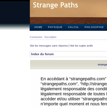
HOME
PHYSIQUE
CALCUL
PHILOSOPHIE
Connexion
Inscription
Voir les messages sans réponse
|
Voir les sujets actifs
Index du forum
strange
En accédant à “strangepaths.com” (d
“strangepaths.com”, “http://strang
légalement responsable des conditi
légalement responsable de toutes l
accéder et/ou utiliser “strangepat
n’importe quel moment et nous fer