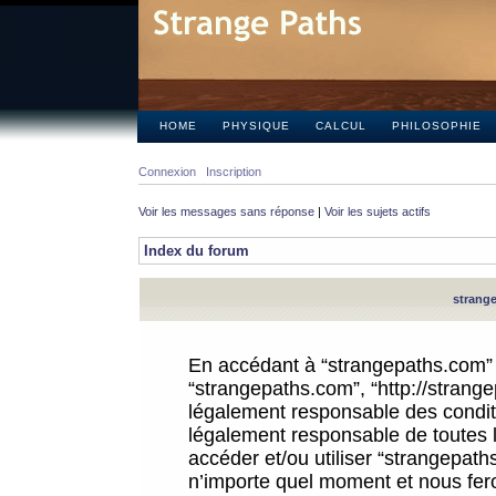
HOME
PHYSIQUE
CALCUL
PHILOSOPHIE
Connexion
Inscription
Voir les messages sans réponse
|
Voir les sujets actifs
Index du forum
strange
En accédant à “strangepaths.com” (d
“strangepaths.com”, “http://strang
légalement responsable des conditi
légalement responsable de toutes l
accéder et/ou utiliser “strangepat
n’importe quel moment et nous fer