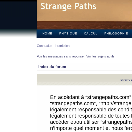
HOME
PHYSIQUE
CALCUL
PHILOSOPHIE
Connexion
Inscription
Voir les messages sans réponse
|
Voir les sujets actifs
Index du forum
strange
En accédant à “strangepaths.com” (d
“strangepaths.com”, “http://strang
légalement responsable des conditi
légalement responsable de toutes l
accéder et/ou utiliser “strangepat
n’importe quel moment et nous fer