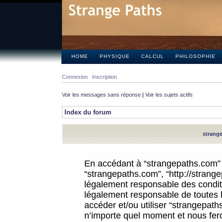
HOME
PHYSIQUE
CALCUL
PHILOSOPHIE
Connexion
Inscription
Voir les messages sans réponse
|
Voir les sujets actifs
Index du forum
strange
En accédant à “strangepaths.com” (d
“strangepaths.com”, “http://strang
légalement responsable des conditi
légalement responsable de toutes l
accéder et/ou utiliser “strangepat
n’importe quel moment et nous fer