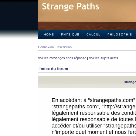
HOME
PHYSIQUE
CALCUL
PHILOSOPHIE
Connexion
Inscription
Voir les messages sans réponse
|
Voir les sujets actifs
Index du forum
strange
En accédant à “strangepaths.com” (d
“strangepaths.com”, “http://strang
légalement responsable des conditi
légalement responsable de toutes l
accéder et/ou utiliser “strangepat
n’importe quel moment et nous fer