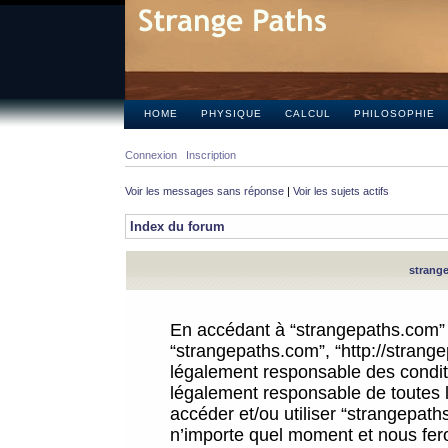
HOME
PHYSIQUE
CALCUL
PHILOSOPHIE
Connexion
Inscription
Voir les messages sans réponse
|
Voir les sujets actifs
Index du forum
strange
En accédant à “strangepaths.com” (d
“strangepaths.com”, “http://strang
légalement responsable des conditi
légalement responsable de toutes l
accéder et/ou utiliser “strangepat
n’importe quel moment et nous fer