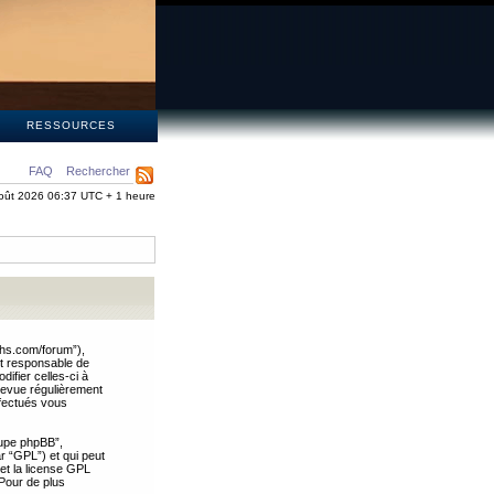
S
RESSOURCES
FAQ
Rechercher
oût 2026 06:37 UTC + 1 heure
ths.com/forum”),
nt responsable de
ifier celles-ci à
revue régulièrement
ffectués vous
oupe phpBB”,
ar “GPL”) et qui peut
 et la license GPL
Pour de plus