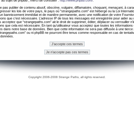
 au sujet de phpBB , merci de consulter :
http://www.phpbb.com/
.
 pas publier de contenu abusif, obscène, vulgaire, diffamatoire, choquant, menaçant, à cara
gresser les lois de votre pays, le pays où “strangepaths.com” est hébergé ou la Loi Internatio
un bannissement immédiat et de manière permanente, avec une notification de votre Fournis
geons que c’est nécessaire. L’adresse IP de tous les messages est enregistrée pour aider au
 acceptez que “strangepaths.com” ait le droit de supprimer, éditer, déplacer ou verrouiller n’
ns que cela est nécessaire. En tant qu’utilisateur vous acceptez que toutes les information
es dans notre base de données. Bien que cette information ne sera pas diffusée à une tierce 
trangepaths.com” ou ni phpBB ne pourront être tenus comme responsable en cas de tentativ
 données.
Copyright 2006-2008 Strange Paths, all rights reserved.