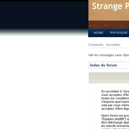
HOME
PHYSIQUE
Connexion
Inscription
Voir les messages sans rép
Index du forum
En accédant à “stra
vous acceptez d’êtr
toutes les condition
n’importe quel mome
cela par vous-même 
acceptez d’être lég
Notre forum est pro
“Équipes phpBB”) qui
être téléchargé dep
les interdit strict