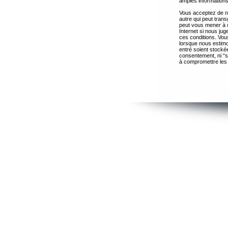
amples informations
Vous acceptez de ne
autre qui peut trans
peut vous mener à 
Internet si nous ju
ces conditions. Vous
lorsque nous estimo
entré soient stocké
consentement, ni “s
à compromettre les