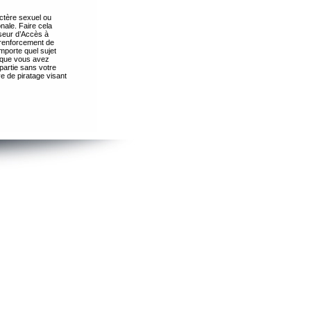
ctère sexuel ou
nale. Faire cela
seur d’Accès à
 renforcement de
importe quel sujet
s que vous avez
partie sans votre
e de piratage visant