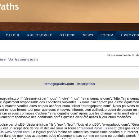
CALCUL
PHILOSOPHIE
GALERIE
NEWS
FORUM
A PROPO
Nous sommes le 08 A
onse
|
Voir les sujets actifs
strangepaths.com - Inscription
ngepaths.com” (désigné ici par “nous”, “notre”, “nos”, “strangepaths.com”, “http://strangepa
e légalement responsable des conditions suivantes. Si vous n’acceptez pas d’être légaleme
s suivantes veuillez alors ne pas accéder et/ou utiliser “strangepaths.com”. Nous pouvons mod
nt et nous ferons tout pour que vous en soyez informé, bien qu’il soit prudent de passer en 
car si vous continuez d’utiliser “strangepaths.com” après que les changements aient été e
alement responsable des conditions après qu’elles aient été mises à jour et/ou modifiées.
pulsé par phpBB (désigné ici par “ils”, “eux”, “leur”, “logiciel phpBB”, “www.phpbb.com”, “Gr
 est un script libre de forum déclaré sous la license “
General Public License
” (désigné ici p
uis
www.phpbb.com
. Le logiciel phpBB facilite seulement les discussions basées sur Internet
ement dans ce que nous acceptons et/ou n’acceptons pas comme contenu ou conduite permis. 