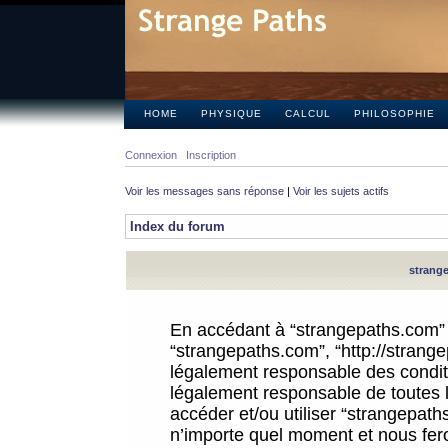
HOME
PHYSIQUE
CALCUL
PHILOSOPHIE
Connexion
Inscription
Voir les messages sans réponse
|
Voir les sujets actifs
Index du forum
strange
En accédant à “strangepaths.com” (d
“strangepaths.com”, “http://strang
légalement responsable des conditi
légalement responsable de toutes l
accéder et/ou utiliser “strangepat
n’importe quel moment et nous fer