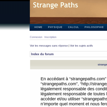
HOME
PHYSIQUE
CALCUL
PHILOSOPHIE
Connexion
Inscription
Voir les messages sans réponse
|
Voir les sujets actifs
Index du forum
strange
En accédant à “strangepaths.com” (d
“strangepaths.com”, “http://strang
légalement responsable des conditi
légalement responsable de toutes l
accéder et/ou utiliser “strangepat
n’importe quel moment et nous fer