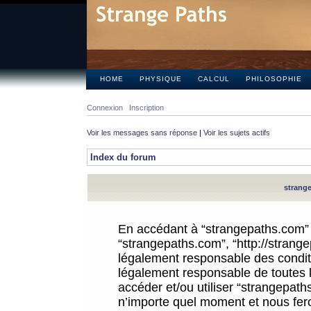
HOME
PHYSIQUE
CALCUL
PHILOSOPHIE
Connexion
Inscription
Voir les messages sans réponse
|
Voir les sujets actifs
Index du forum
strange
En accédant à “strangepaths.com” (d
“strangepaths.com”, “http://strang
légalement responsable des conditi
légalement responsable de toutes l
accéder et/ou utiliser “strangepat
n’importe quel moment et nous fer