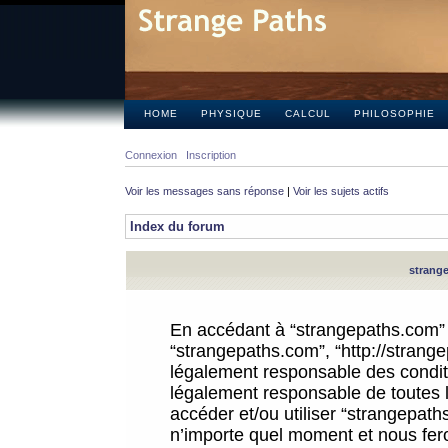
HOME
PHYSIQUE
CALCUL
PHILOSOPHIE
Connexion
Inscription
Voir les messages sans réponse
|
Voir les sujets actifs
Index du forum
strange
En accédant à “strangepaths.com” (d
“strangepaths.com”, “http://strang
légalement responsable des conditi
légalement responsable de toutes l
accéder et/ou utiliser “strangepat
n’importe quel moment et nous fer