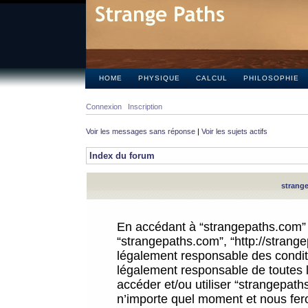
HOME
PHYSIQUE
CALCUL
PHILOSOPHIE
Connexion
Inscription
Voir les messages sans réponse
|
Voir les sujets actifs
Index du forum
strange
En accédant à “strangepaths.com” (d
“strangepaths.com”, “http://strang
légalement responsable des conditi
légalement responsable de toutes l
accéder et/ou utiliser “strangepat
n’importe quel moment et nous fer