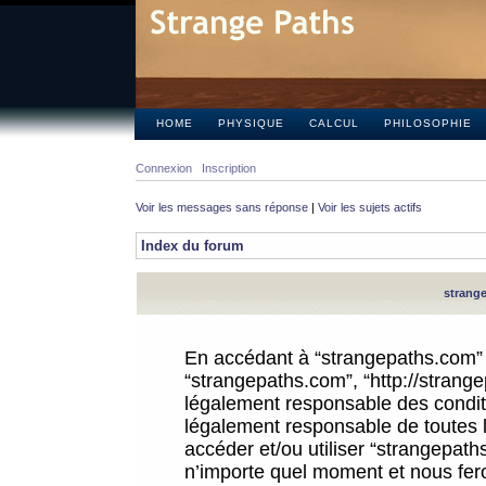
HOME
PHYSIQUE
CALCUL
PHILOSOPHIE
Connexion
Inscription
Voir les messages sans réponse
|
Voir les sujets actifs
Index du forum
strange
En accédant à “strangepaths.com” (d
“strangepaths.com”, “http://strang
légalement responsable des conditi
légalement responsable de toutes l
accéder et/ou utiliser “strangepat
n’importe quel moment et nous fer