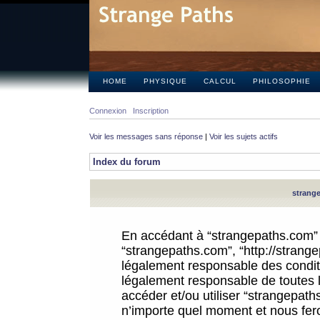
HOME
PHYSIQUE
CALCUL
PHILOSOPHIE
Connexion
Inscription
Voir les messages sans réponse
|
Voir les sujets actifs
Index du forum
strange
En accédant à “strangepaths.com” (d
“strangepaths.com”, “http://strang
légalement responsable des conditi
légalement responsable de toutes l
accéder et/ou utiliser “strangepat
n’importe quel moment et nous fer