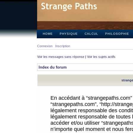
HOME
PHYSIQUE
CALCUL
PHILOSOPHIE
Connexion
Inscription
Voir les messages sans réponse
|
Voir les sujets actifs
Index du forum
strange
En accédant à “strangepaths.com” (d
“strangepaths.com”, “http://strang
légalement responsable des conditi
légalement responsable de toutes l
accéder et/ou utiliser “strangepat
n’importe quel moment et nous fer